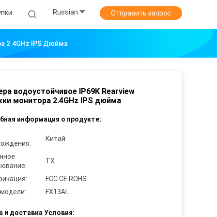
Russian
упки
Отправить запрос
ра 2.4GHz IPS Дюйма
ера водоустойчивое IP69K Rearview
ки монитора 2.4GHz IPS дюйма
бная информация о продукте:
Китай
хождения:
нное
TX
нование:
фикация:
FCC CE ROHS
 модели:
FX13AL
а и доставка Условия: