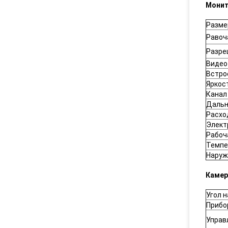
Мони
Разме
Равоч
Разре
Видео
Встро
Яркос
Канал
Дальн
Расхо
Элект
Рабоч
Темпе
Наруж
Каме
Угол 
Прибо
Управ