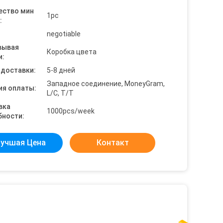
ество мин
1pc
:
negotiable
вывая
Коробка цвета
и:
 доставки:
5-8 дней
Западное соединение, MoneyGram,
ия оплаты:
L/C, T/T
вка
1000pcs/week
бности:
учшая Цена
Контакт