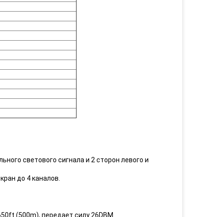
ьного светового сигнала и 2 сторон левого и
ран до 4 каналов.
50ft (500m), передает силу 26DBM