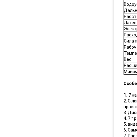
Водоу
Дальн
Расст
Латен
Элект
Расхо
Сила 
Рабоч
Темпе
Вес
Расши
Миним
Особе
1.
7 н
2. С л
право
3. Ди
4. 7 ²
5. вид
6. Са
7. Рас