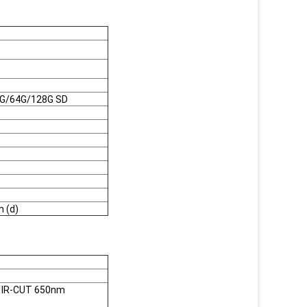
2G/64G/128G SD
 (d)
 IR-CUT 650nm