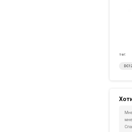
тег:
DC12
Хоти
Мне
мне
Спа