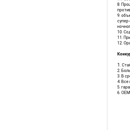
8. Пр
проти
9. об
супер
ночно
10. С
11. Пр
12. О
Конку
1.
Ста
2. Бо
3. В с
4. Вс
5. гар
6. OE