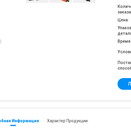
Колич
заказа
Цена:
Упако
детал
Время
Услов
Поста
спосо
Л
обная Информация
Характер Продукции