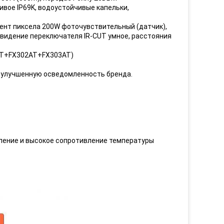
ивое IP69K, водоустойчивые капельки,
мент пиксела 200W фоточувствительный (датчик),
видение переключателя IR-CUT умное, расстояния
1AT+FX302AT+FX303AT)
т улучшенную осведомленность бренда.
ление и высокое сопротивление температуры