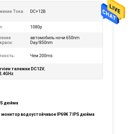
жение Тока:
DC+12В
л:
1080p
ление
автомобиль ночи 650nm
красн:
Day/850nm
тность:
Чем 200ms
rview тележки DC12V
,
2.4GHz
PS дюйма
монитор водоустойчивое IP69K 7 IPS дюйма