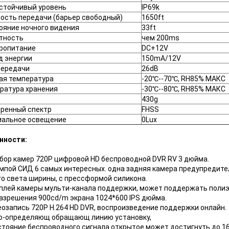
стойчивый уровень
IP69k
ость передачи (барьер свободный)
1650ft
ояние ночного видения
33ft
тность
чем 200ms
ропитание
DC+12V
д энергии
150mA/12V
передачи
26dB
ая температура
-20℃--70℃, RH85% МАКС
ратура хранения
-30℃--80℃, RH85% МАКС
430g
ренный спектр
FHSS
альное освещение
0Lux
нности:
абор камер 720P цифровой HD беспроводной DVR RV 3 дюйма.
ампой СИД 6 самых интересных. одна задняя камера предупредител
го света ширины, с прессформой силикона.
сплей камеры мульти-канала поддержки, может поддержать полиэк
 разрешения 900cd/m экрана 1024*600 IPS дюйма.
еозапись 720P H.264 HD DVR, воспроизведение поддержки онлайн.
мо-определяющ обращающ линию установку,
стояние беспроводного сигнала открытое может достигнуть до 16