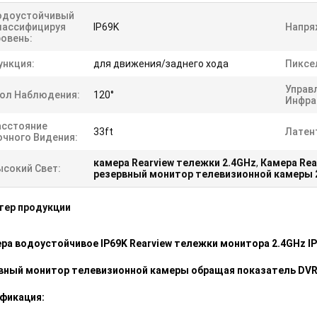
одоустойчивый
лассифицируя
IP69K
Напря
ровень:
ункция:
для движения/заднего хода
Пиксе
Управ
гол Наблюдения:
120°
Инфра
асстояние
33ft
Латен
очного Видения:
камера Rearview тележки 2.4GHz
,
Камера Rea
ысокий Свет:
резервный монитор телевизионной камеры 
тер продукции
ера водоустойчивое IP69K Rearview тележки монитора 2.4GHz I
вный монитор телевизионной камеры обращая показатель DVR 
фикация: