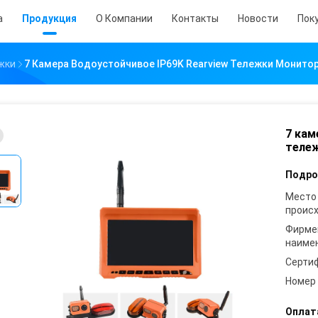
а
Продукция
О Компании
Контакты
Новости
Пок
жки
7 Камера Водоустойчивое IP69K Rearview Тележки Монито
7 кам
тележ
Подро
Место
проис
Фирме
наиме
Серти
Номер
Оплат