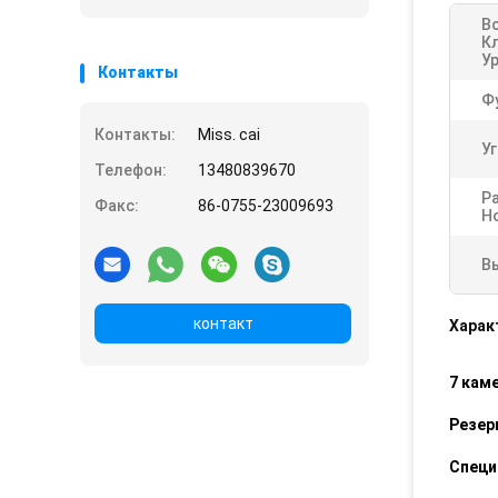
В
К
У
Контакты
Ф
Контакты:
Miss. cai
У
Телефон:
13480839670
Р
Факс:
86-0755-23009693
Н
В
контакт
Харак
7 кам
Резер
Специ