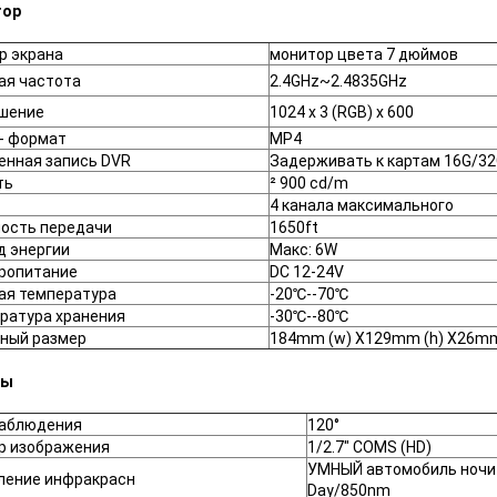
тор
р экрана
монитор цвета 7 дюймов
ая частота
2.4GHz~2.4835GHz
шение
1024 x 3 (RGB) x 600
- формат
MP4
енная запись DVR
Задерживать к картам 16G/3
ть
² 900 cd/m
4 канала максимального
ость передачи
1650ft
д энергии
Макс: 6W
ропитание
DC 12-24V
ая температура
-20℃--70℃
ратура хранения
-30℃--80℃
ный размер
184mm (w) X129mm (h) X26mm
ры
наблюдения
120°
р изображения
1/2.7" COMS (HD)
УМНЫЙ автомобиль ночи
ление инфракрасн
Day/850nm