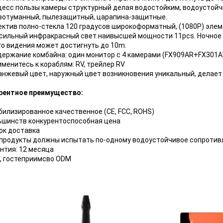
оцесс пользы камеры структурный делая водостойким, водоустойч
вотуманный, пылезащитный, царапина-защитные.
ъектив полно-стекла 120 градусов широкоформатный, (1080P) эле
 сильный инфракрасный свет наивысшей мощности 11pcs. Ночное 
го видения может достигнуть до 10m.
одержание комбайна: один монитор с 4 камерами (FX909AR+FX30
именитесь к кораблям: RV, трейлер RV
ранжевый цвет, наружный цвет возникновения уникальный, делае
рентное преимущество:
билизированное качественное (CE, FCC, ROHS)
льшинств конкурентоспособная цена
рок доставка
е продукты должны испытать по-одному водоустойчивое сопротив
антия: 12 месяца
M, гостеприимсво ODM