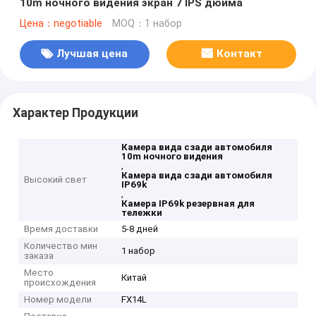
10m ночного видения экран 7 IPS дюйма
Цена：negotiable
MOQ：1 набор
Лучшая цена
Контакт
Характер Продукции
Камера вида сзади автомобиля
10m ночного видения
,
Камера вида сзади автомобиля
Высокий свет
IP69k
,
Камера IP69k резервная для
тележки
Время доставки
5-8 дней
Количество мин
1 набор
заказа
Место
Китай
происхождения
Номер модели
FX14L