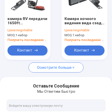
Наша фабрика
контроль качества
камера RV передачи
Камера ночного
1650ft
видения вида сзади
контактные данные
беспроводная
обратного IP69K
Цена:
negotiable
Цена:
negotiable
резервная экран
DVR монитор цвета
MOQ:
1 набор
MOQ:
1 набор
цвета 5 IPS дюйма
5 дюймов
Новости
Получить последнюю цену
Получить последнюю цену
Отправить запрос
Контакт
Контакт
shopping
Осмотрите больше
Беспроводные резервные камеры
Оставьте Сообщение
Мы Ответим Быстро
Камера RV беспроводная резервная
Камера кулачка черточки зеркала резервная