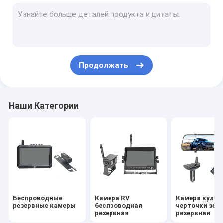
Беспроводная камера Rearview
Резервный монитор телевизионной камеры
Беспроводной кулачок черточки вида сзади
Продолжать
Камера ночного видения резервная
Камера Rearview тележки
Наши Категории
Камера обратного HD
Камера Rearview корабля
Камера обратного DVR
Монитор HD беспроводной
Беспроводные
Камера RV
Камера кулач
Детская автомобильная зеркальная камера
резервные камеры
беспроводная
черточки зер
резервная
резервная