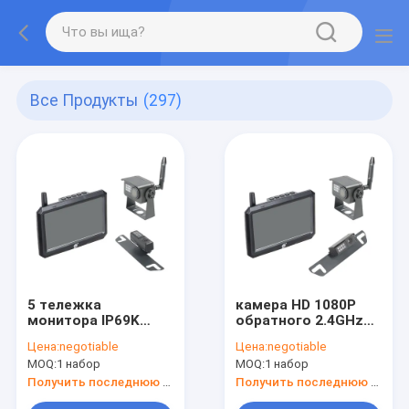
Все Продукты
(297)
5 тележка
камера HD 1080P
монитора IP69K
обратного 2.4GHz
дюйма управляя
2.4835GHz DVR
Цена:
negotiable
Цена:
negotiable
сигнализацией
монитор 5 IPS
MOQ:
1 набор
MOQ:
1 набор
камеры
дюйма
беспроводной
Получить последнюю цену
Получить последнюю цену