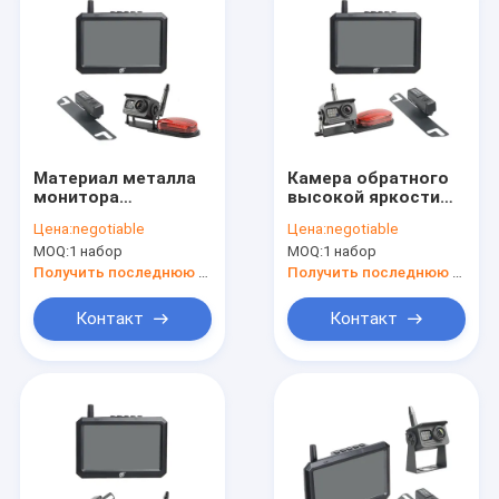
Материал металла
Камера обратного
монитора
высокой яркости
телевизионной
HD материал
Цена:
negotiable
Цена:
negotiable
камеры
металла экрана
MOQ:
1 набор
MOQ:
1 набор
радиотелеграфа
цвета 5 дюймов
высокой яркости
Получить последнюю цену
Получить последнюю цену
DVR резервный
Контакт
Контакт
Главная страница
Продукция
О Компании