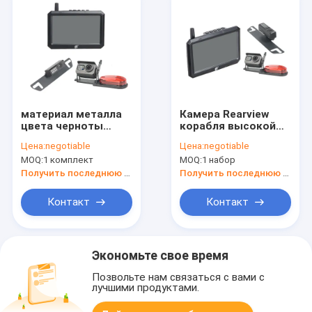
материал металла
Камера Rearview
цвета черноты
корабля высокой
монитора камеры
яркости
Цена:
negotiable
Цена:
negotiable
разрешения 1080П
беспроводная экран
MOQ:
1 комплект
MOQ:
1 набор
беспроводной
IP69K цвета 5
резервный
дюймов
Получить последнюю цену
Получить последнюю цену
Контакт
Контакт
Экономьте свое время
Позвольте нам связаться с вами с
лучшими продуктами.