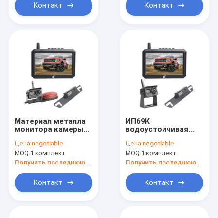
Контакт
Контакт
Материал металла
ИП69К
монитора камеры
водоустойчивая
цвета ДВР черноты
сигнальная система
Цена:
negotiable
Цена:
negotiable
РВ беспроводной
камеры вида сзади
MOQ:
1 комплект
MOQ:
1 комплект
резервный
РВ беспроводная с
водоустойчивый
2 камерами
Получить последнюю цену
Получить последнюю цену
Контакт
Контакт