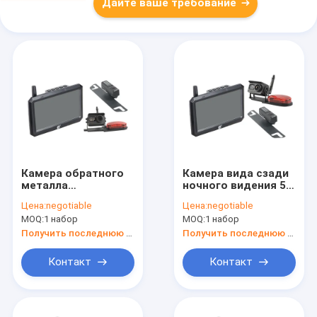
Дайте ваше требование
Камера обратного
Камера вида сзади
металла
ночного видения 5
материальная
монитор экрана HD
Цена:
negotiable
Цена:
negotiable
беспроводная HD
цвета дюйма
MOQ:
1 набор
MOQ:
1 набор
экран цвета 5 IPS
беспроводной
дюйма
Получить последнюю цену
Получить последнюю цену
Контакт
Контакт