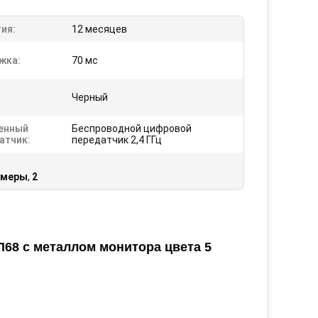
ия:
12 месяцев
жка:
70 мс
Черный
енный
Беспроводной цифровой
атчик:
передатчик 2,4 ГГц
амеры
,
2
68 с металлом монитора цвета 5