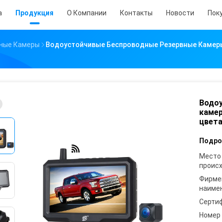
а
Продукция
О Компании
Контакты
Новости
Пок
ные Камеры
Водоустойчивые Беспроводные Резервные Камеры
Водо
камер
цвета
Подро
Место
проис
Фирме
наиме
Серти
Номер