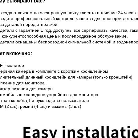
му выбирают вас?
всегда отвечаем на электронную почту клиента в течение 24 часов.
ведите профессиональный контроль качества для проверки детале
ва деталей перед отправкой.
 детали с гарантией 1 год, доступны все сертификаты качества, т
, конкурентоспособная цена и послепродажное обслуживание.
е детали оснащены беспроводной сигнальной системой и водонепр
ет включено:
TFT-монитор
зервная камера в комплекте с коротким кронштейном
олнительный длинный кронштейн для камеры (только кронштейн)
епление для монитора
аптер питания для камеры
томобильное зарядное устройство для монитора
етная коробка;1 х руководство пользователя
M (2 шт.), ремни (4 шт.) и зажимы (3 шт.)