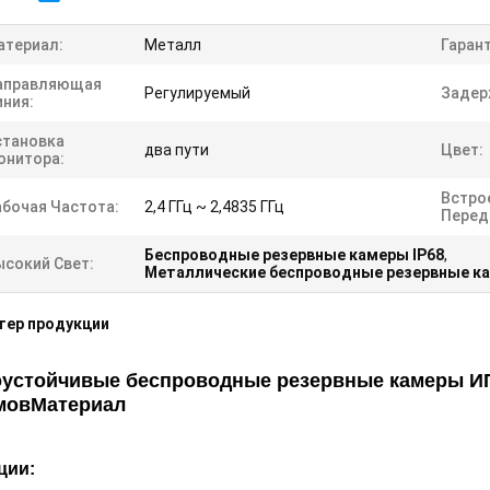
атериал:
Металл
Гарант
аправляющая
Регулируемый
Задер
иния:
становка
два пути
Цвет:
онитора:
Встро
абочая Частота:
2,4 ГГц ~ 2,4835 ГГц
Перед
Беспроводные резервные камеры IP68
,
ысокий Свет:
Металлические беспроводные резервные к
тер продукции
устойчивые беспроводные резервные камеры ИП
мов
Материал
ции: