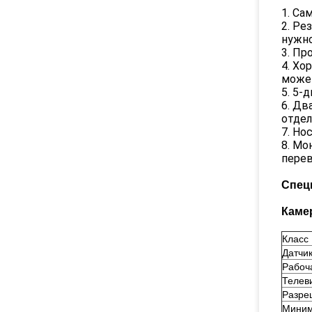
1. Са
2. Ре
нужно
3. Пр
4. Хо
может
5. 5-
6. Дв
отдел
7. Но
8. Мо
перев
Спец
Каме
Класс 
Датчи
Рабоча
Телев
Разре
Миним