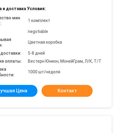
а и доставка Условия:
ество мин
1 комплект
:
negotiable
вывая
Цветная коробка
и:
 доставки:
5-8 дней
ия оплаты:
Вестерн Юнион, МонейГрам, Л/К, Т/Т
вка
1000 шт/неделя
бности:
учшая Цена
Контакт