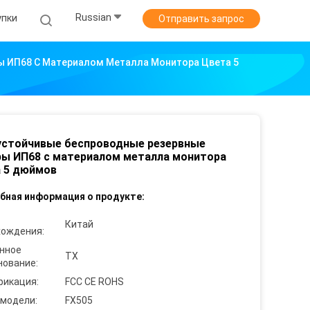
Russian
упки
Отправить запрос
 ИП68 С Материалом Металла Монитора Цвета 5
устойчивые беспроводные резервные
ы ИП68 с материалом металла монитора
 5 дюймов
бная информация о продукте:
Китай
хождения:
нное
TX
нование:
фикация:
FCC CE ROHS
 модели:
FX505