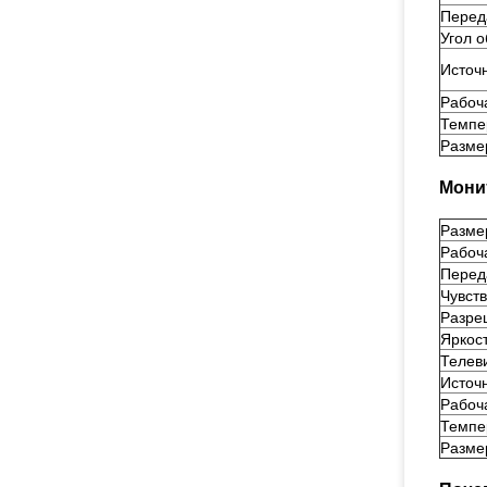
Перед
Угол о
Источ
Рабоч
Темпе
Разме
Мони
Разме
Рабоча
Перед
Чувст
Разре
Яркост
Телев
Источ
Рабоч
Темпе
Разме