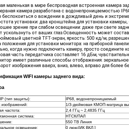
мая маленькая в мире беспроводная встроенная камера зад
зервная камера разработана с водонепроницаемостью IP68. Р
 беспокоиться о вождении в дождливый день и экстрема
остота установки: два кронштейна для установки камеры,
рошее зрение при слабом освещении: даже при свете задн
 ускользнуть от ваших глаз.Освещенность может составл
дюймовый цветной TFT-экран, яркость: 500 кд/м, разреше
а положения для установки монитора: на приборной панели
ьно, когда нужно подключить камеру, просто соедините ко
совая часть передатчика составляет 16 дБм, чувствительн
нитор имеет различные способы отображения: зеркальное
орот изображения вверх, вниз, влево, вправо для более б
ификация WIFI камеры заднего вида:
ра
IP (тип защиты):
IP68, водонепроницаемый
к изображений:
1/3-дюймовая КМОП-матрица выс
я частота:
2,4 ГГц ~ 2,4835 ГГц
изионная система:
НТСК/ПАЛ
шение:
550 ТВ Линия
альное освещение:
0 люкс[ИК ВКЛ.]