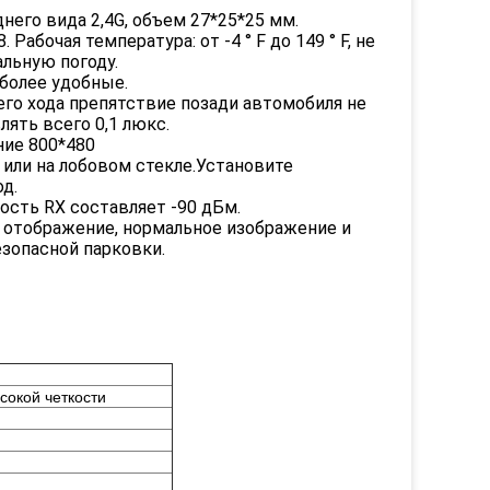
него вида 2,4G, объем 27*25*25 мм.
абочая температура: от -4 ° F до 149 ° F, не
льную погоду.
 более удобные.
его хода препятствие позади автомобиля не
ять всего 0,1 люкс.
ние 800*480
 или на лобовом стекле.Установите
д.
ость RX составляет -90 дБм.
 отображение, нормальное изображение и
езопасной парковки.
окой четкости