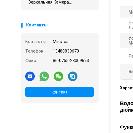
Зеркальная Камера...
М
Н
Контакты
Л
У
Контакты:
Miss. cai
М
Телефон:
13480839670
Р
Факс:
86-0755-23009693
В
Харак
контакт
Водо
дюй
Функ