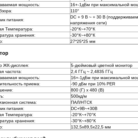
аваемая мощность:
16+-1дБм при максимальной мо
бзора:
110°
DC + 9 В ~ + 30 В (поддерживае
ник питания:
напряжения сети)
ая Температура:
-20°К~+70°К
ратура хранения:
-30°К~+80°К
р:
27*25*25 мм
тор
р ЖК-дисплея:
5-дюймовый цветной монитор
я частота:
2,4 ГГц ~ 2,4835 ГГц
аваемая мощность:
16+-1дБм при максимальной мо
вительность приема:
-90 дБм при 10% PER
шение:
800 (Г) x 480 (В)
ь:
500кд/м
изионная система:
ПАЛ/НТСК
ник питания:
DC+9В~+30В
ая Температура:
-20°К~+70°К
ратура хранения:
-30°К~+80°К
р:
132,5x89,5x22,5 мм