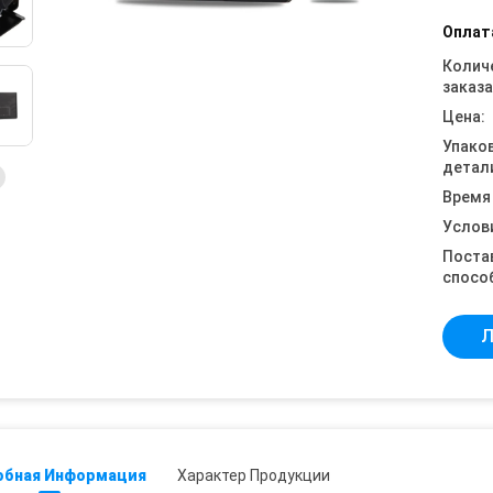
Оплат
Колич
заказа
Цена:
Упако
детал
Время
Услов
Поста
спосо
Л
обная Информация
Характер Продукции