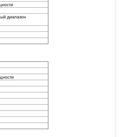
щности
мый диапазон
щности