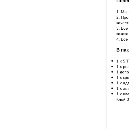
Поче
1. Мы 
2. Про
качест
3. Все
заказа
4. Вс
В пак
1 x 5 
1 х ре
1 доп
1 х кр
1 х ад
1 х ав
1 х цв
Клей 3