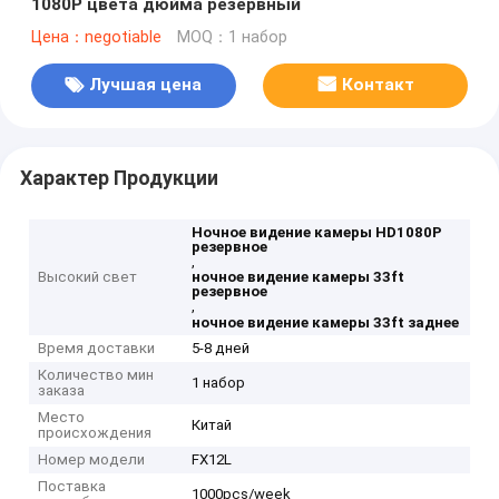
1080P цвета дюйма резервный
Цена：negotiable
MOQ：1 набор
Лучшая цена
Контакт
Характер Продукции
Ночное видение камеры HD1080P
резервное
,
Высокий свет
ночное видение камеры 33ft
резервное
,
ночное видение камеры 33ft заднее
Время доставки
5-8 дней
Количество мин
1 набор
заказа
Место
Китай
происхождения
Номер модели
FX12L
Поставка
1000pcs/week