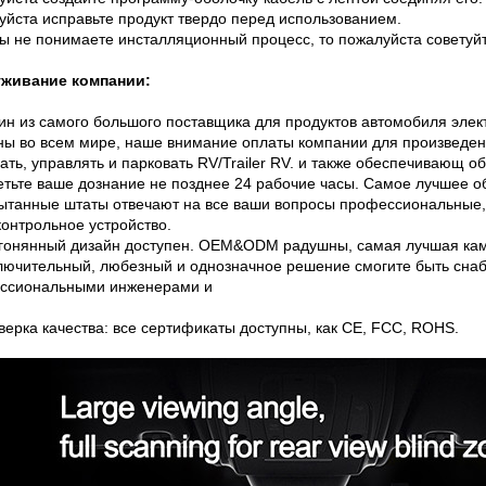
йста исправьте продукт твердо перед использованием.
ы не понимаете инсталляционный процесс, то пожалуйста советуй
живание компании:
ин из самого большого поставщика для продуктов автомобиля эле
ы во всем мире, наше внимание оплаты компании для произведени
ать, управлять и парковать RV/Trailer RV. и также обеспечива
етьте ваше дознание не позднее 24 рабочие часы. Самое лучшее 
пытанные штаты отвечают на все ваши вопросы профессиональные,
онтрольное устройство.
дгонянный дизайн доступен. OEM&ODM радушны, самая лучшая каме
ключительный, любезный и однозначное решение смогите быть сн
ссиональными инженерами и
.
верка качества: все сертификаты доступны, как CE, FCC, ROHS.