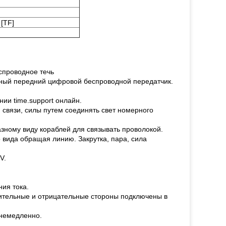
[TF]
спроводное течь
нный передний цифровой беспроводной передатчик.
ии time.support онлайн.
 связи, силы путем соединять свет номерного
азному виду кораблей для связывать проволокой.
 вида обращая линию. Закрутка, пара, сила
V.
ия тока.
ительные и отрицательные стороны подключены в
 немедленно.