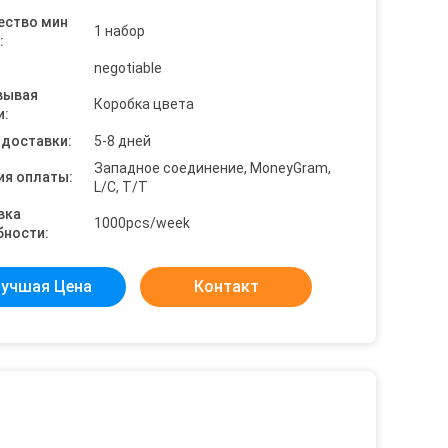
ество мин
1 набор
:
negotiable
вывая
Коробка цвета
и:
 доставки:
5-8 дней
Западное соединение, MoneyGram,
ия оплаты:
L/C, T/T
вка
1000pcs/week
бности:
учшая Цена
Контакт