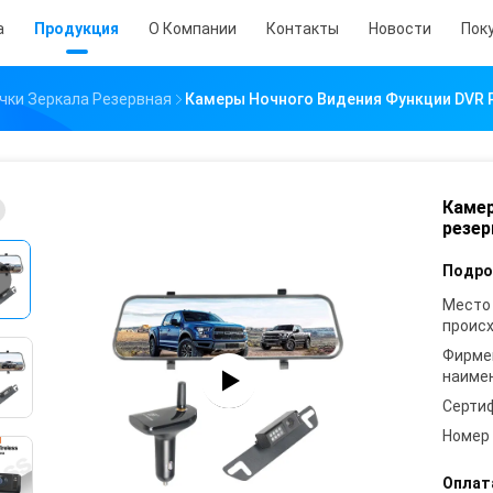
а
Продукция
О Компании
Контакты
Новости
Пок
чки Зеркала Резервная
Камеры Ночного Видения Функции DVR 
Камер
резер
Подро
Место
проис
Фирме
наиме
Серти
Номер
Оплат