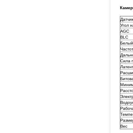
Камер
Датчи
Угол 
AGC
BLC
Белый
Часто
Дальн
Сила 
Латен
Расши
Битов
Миним
Расст
Элект
Водоу
Рабоч
Темпе
Разме
Вес