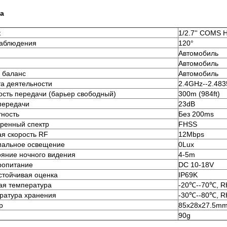
а
к
1/2.7'' COMS 
наблюдения
120°
Автомобиль
Автомобиль
 баланс
Автомобиль
та деятельности
2.4GHz--2.48
ость передачи (барьер свободный)
300m (984ft)
передачи
23dB
тность
Без 200ms
ренный спектр
FHSS
ая скорость RF
12Mbps
альное освещение
0Lux
ояние ночного видения
4-5m
ропитание
DC 10-18V
стойчивая оценка
IP69K
ая температура
-20℃--70℃, 
ратура хранения
-30℃--80℃, 
р
85x28x27.5m
90g