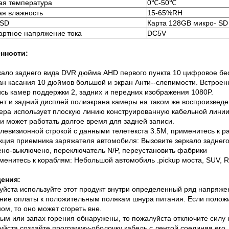
ая температура
0℃-50℃
ая влажность
15-65%RH
 SD
Карта 128GB микро- SD 
артное напряжение тока
DC5V
нности:
кало заднего вида DVR дюйма AHD первого пункта 10 цифровое бе
ан касания 10 дюймов большой и экран Анти--слепимости. Встрое
ись камер поддержки 2, задних и передних изображения 1080P.
нт и задний дисплей полиэкрана камеры на таком же воспроизведен
ера использует плоскую линию конструированную кабельной линии
 и может работать долгое время для задней записи.
елевизионной строкой с данными телетекста 3.5M, применитесь к р
кция приемника заряжателя автомобиля: Вызовите зеркало заднего
ено-выключено, переключатель N/P, переустановить фабрики
менитесь к кораблям: Небольшой автомобиль .pickup моста, SUV, R
ения:
йста используйте этот продукт внутри определенный ряд напряжен
ние оплаты к положительным полякам шнура питания. Если полож
ом, то оно может сгореть вне.
ым или запах горения обнаружены, то пожалуйста отключите силу
йста создайте программу-оболочку кабель с лентой соединяя его.