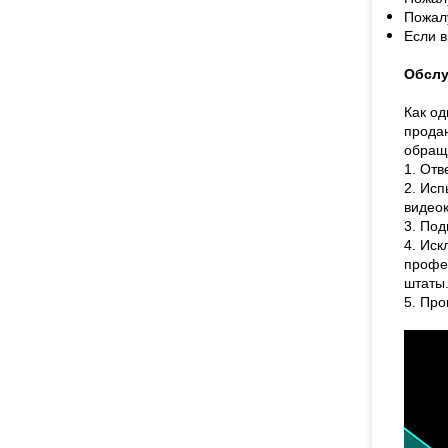
Пожалу
Если в
Обслу
Как од
продан
обращ
1. Отв
2. Ис
видеок
3. По
4. Ис
профе
штаты
5. Про