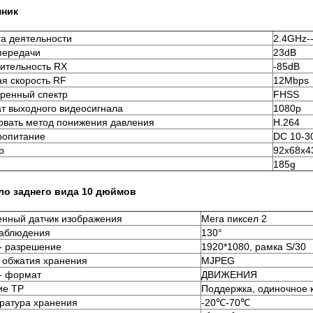
ник
та деятельности
2.4GHz-
передачи
23dB
вительность RX
-85dB
ая скорость RF
12Mbps
ренный спектр
FHSS
т выходного видеосигнала
1080p
овать метод понижения давления
H.264
ропитание
DC 10-3
р
92x68x
185g
ло заднего вида 10 дюймов
енный датчик изображения
Мега пиксел 2
наблюдения
130°
- разрешение
1920*1080, рамка S/30
 обжатия хранения
MJPEG
- формат
ДВИЖЕНИЯ
ие TP
Поддержка, одиночное 
ратура хранения
-20℃-70℃