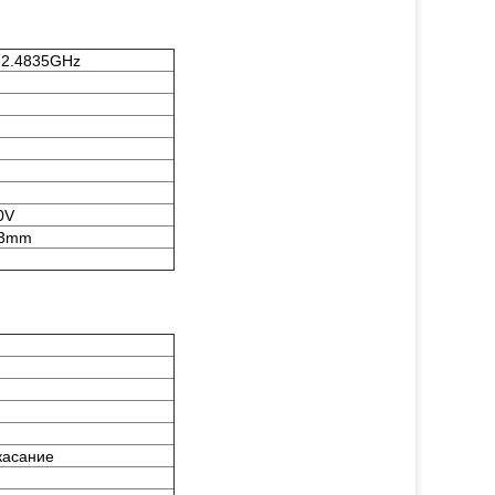
-2.4835GHz
0V
43mm
касание