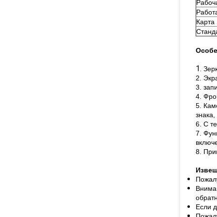
Рабоч
Работ
Карта
Станд
Особе
1.
Зер
2. Экр
3. зап
4. Фро
5. Кам
знака,
6. С т
7. Фун
включ
8. При
Извещ
Пожалу
Внима
обратн
Если д
Пожалу