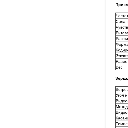
Прием
Часто
Сила 
Чувст
Битов
Расши
Форма
Кодир
Элект
Разме
Вес
Зерка
Встро
Угол 
Видео
Метод
Видео
Касан
Темпе