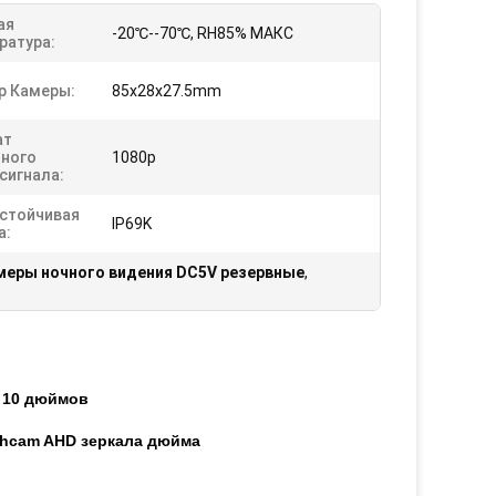
ая
-20℃--70℃, RH85% МАКС
ратура:
р Камеры:
85x28x27.5mm
ат
ного
1080p
сигнала:
стойчивая
IP69K
а:
меры ночного видения DC5V резервные
,
 10 дюймов
shcam AHD зеркала дюйма