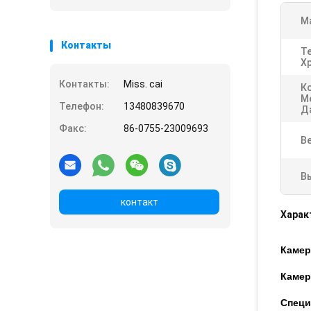
М
Контакты
Т
Х
Контакты:
Miss. cai
К
М
Телефон:
13480839670
Д
Факс:
86-0755-23009693
В
В
контакт
Харак
Камер
Камер
Специ