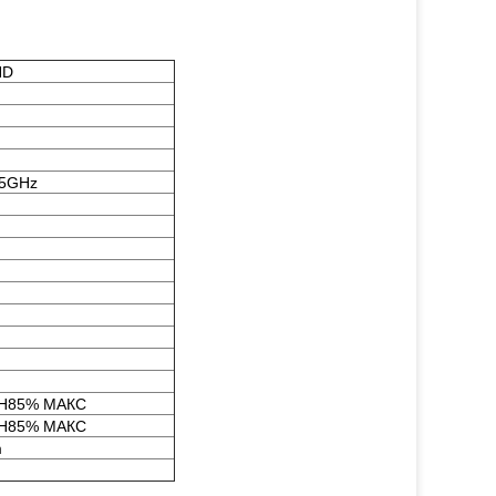
HD
35GHz
RH85% МАКС
RH85% МАКС
m