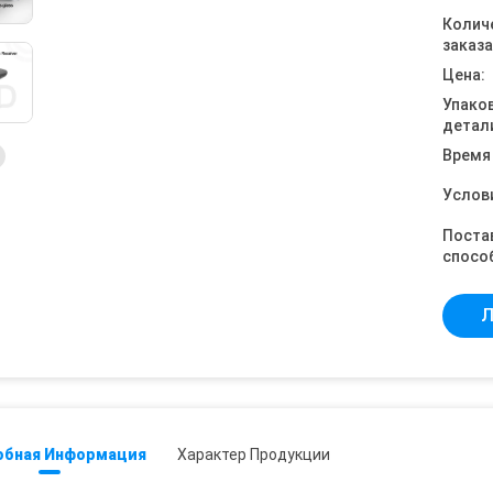
Колич
заказа
Цена:
Упако
детал
Время
Услов
Поста
спосо
Л
обная Информация
Характер Продукции