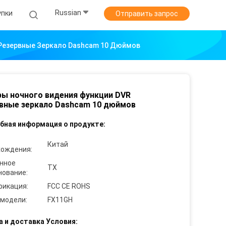
Russian
упки
Отправить запрос
Резервные Зеркало Dashcam 10 Дюймов
ы ночного видения функции DVR
вные зеркало Dashcam 10 дюймов
бная информация о продукте:
Китай
хождения:
нное
TX
нование:
фикация:
FCC CE ROHS
 модели:
FX11GH
а и доставка Условия: