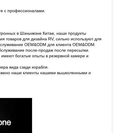
те с профессионалами.
ктронных в Шэньчжэне Китае, наши продукты
я товаров для дизайна RV, сильно используют для
ющ обслуживание OEM&ODM для клиента OEM&ODM.
обслуживание после-продаж после пересылки.
 имеют богатые опыты в резервной камере и
ра вида сзади корабля.
абжено наши клиенты нашими вышколенными и