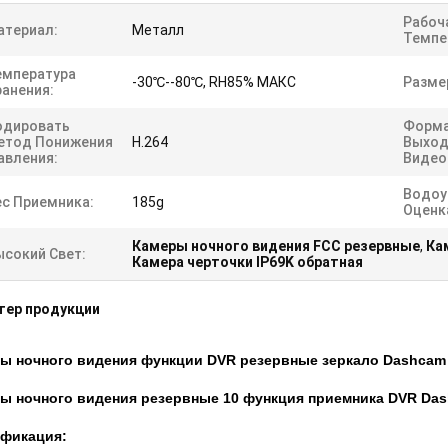
Рабоч
атериал:
Металл
Темпе
емпература
-30℃--80℃, RH85% МАКС
Разме
ранения:
одировать
Форм
етод Понижения
H.264
Выход
авления:
Видео
Водоу
ес Приемника:
185g
Оценк
Камеры ночного видения FCC резервные
,
Ка
ысокий Свет:
Камера черточки IP69K обратная
тер продукции
ы ночного видения функции DVR резервные зеркало Dashcam
ы ночного видения резервные 10 функция приемника DVR Da
фикация: