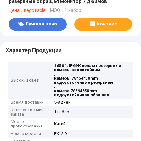
резервные обращая монитор 7 дюймов
Цена：negotiable
MOQ：1 набор
Лучшая цена
Контакт
Характер Продукции
1650ft IP69K делают резервные
камеры водостойким
,
камеры 78*64*50mm
Высокий свет
водоустойчивые резервные
,
камера 78*64*50mm
водоустойчивая обращая
Время доставки
5-8 дней
Количество мин
1 набор
заказа
Место
Китай
происхождения
Номер модели
FX12-9