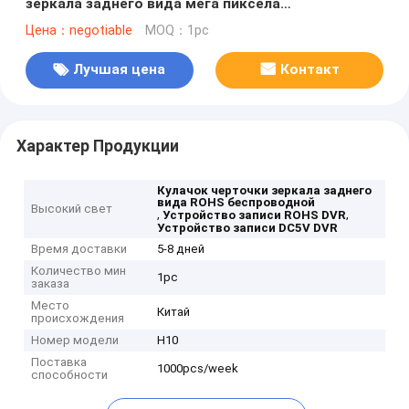
зеркала заднего вида мега пиксела
беспроводное
Цена：negotiable
MOQ：1pc
Лучшая цена
Контакт
Характер Продукции
Кулачок черточки зеркала заднего
вида ROHS беспроводной
Высокий свет
,
,
Устройство записи ROHS DVR
Устройство записи DC5V DVR
Время доставки
5-8 дней
Количество мин
1pc
заказа
Место
Китай
происхождения
Номер модели
Н10
Поставка
1000pcs/week
способности