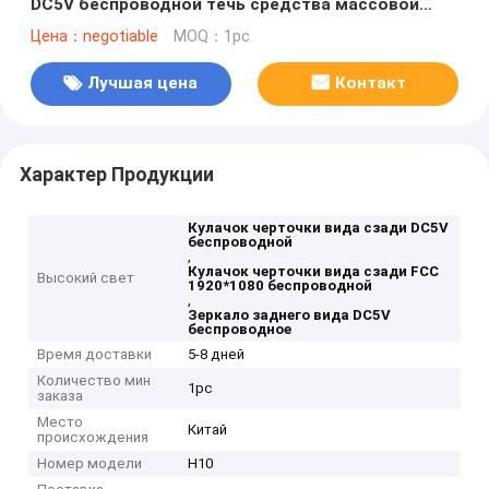
DC5V беспроводной течь средства массовой
информации
Цена：negotiable
MOQ：1pc
Лучшая цена
Контакт
Характер Продукции
Кулачок черточки вида сзади DC5V
беспроводной
,
Кулачок черточки вида сзади FCC
Высокий свет
1920*1080 беспроводной
,
Зеркало заднего вида DC5V
беспроводное
Время доставки
5-8 дней
Количество мин
1pc
заказа
Место
Китай
происхождения
Номер модели
Н10