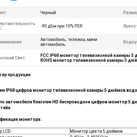
вет:
Черный
Разме
увствительность
-90 дБм при 10% PER
Яркос
::
Автомобиль, тележка, мини
рименение:
Водоу
автомобиль
FCC IP68 монитор телевизионной камеры 5
ысокий Свет:
ROHS монитор телевизионной камеры 5 дю
тер продукции
iew IP68 цифров монитор телевизионной камеры 5 дюймов вод
ло автомобиля Rearview HD беспроводное цифров монитор 5 
тейн
фикация монитора:
р LCD:
Монитор цвета 5 дюймов