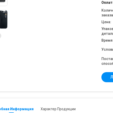
Оплат
Колич
заказа
Цена:
Упако
детал
Время
Услов
Поста
спосо
Л
обная Информация
Характер Продукции