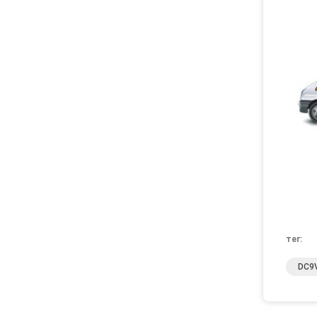
тег:
DC9V