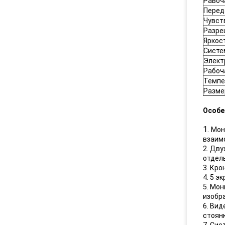
Равоч
Перед
Чувст
Разре
Яркос
Систе
Элект
Рабоч
Темпе
Разме
Особе
1.
Мон
взаим
2. Дв
отдель
3. Кро
4. 5 э
5. Мон
изобр
6. Вид
стоянк