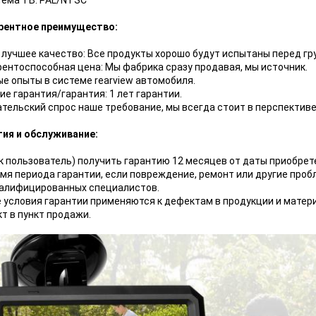
тема ТВ: PAL/NTSC
рентное преимущество:
 лучшее качество: Все продукты хорошо будут испытаны перед гр
рентоспособная цена: Мы фабрика сразу продавая, мы источник.
е опыты в системе rearview автомобиля.
е гарантия/гарантия: 1 лет гарантии.
тельский спрос наше требование, мы всегда стоит в перспективе
тия и обслуживание:
к пользователь) получить гарантию 12 месяцев от даты приобрет
емя периода гарантии, если повреждение, ремонт или другие про
валифицированных специалистов.
 условия гарантии применяются к дефектам в продукции и матер
т в пункт продажи.