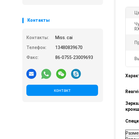
Ц
Контакты
Ч
RX
Контакты:
Miss. cai
П
Телефон:
13480839670
Факс:
86-0755-23009693
В
Харак
контакт
Rearv
Зерка
кронш
Специ
Разме