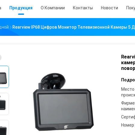
а
Продукция
О Компании
Контакты
Новости
Пок
дной
Rearview IP68 Цифров Монитор Телевизионной Камеры 5
Rearv
каме
пово
Подро
Место
проис
Фирме
наиме
Серти
Номер