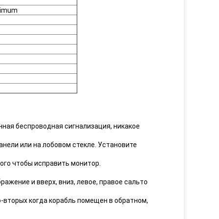
ximum
нная беспроводная сигнализация, никакое
анели или на лобовом стекле. Установите
того чтобы исправить монитор.
ражение и вверх, вниз, левое, правое сальто
о-вторых когда корабль помещен в обратном,