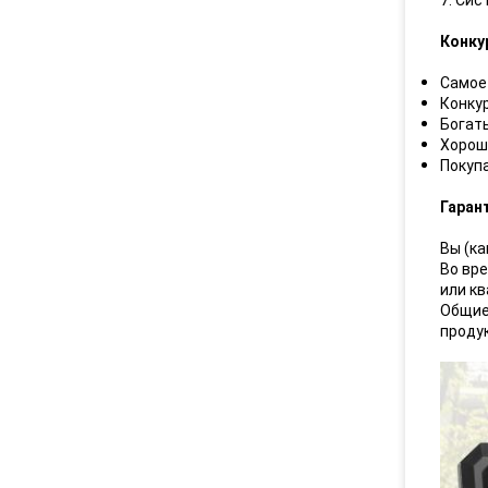
7. Сис
Конку
Самое
Конку
Богаты
Хороши
Покупа
Гаран
Вы (ка
Во вр
или к
Общие
продук