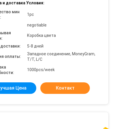
а и доставка Условия:
ество мин
1pc
:
negotiable
вывая
Коробка цвета
и:
 доставки:
5-8 дней
Западное соединение, MoneyGram,
ия оплаты:
T/T, L/C
вка
1000pcs/week
бности:
учшая Цена
Контакт