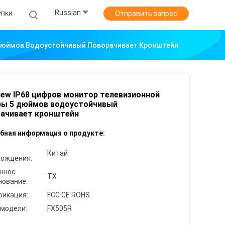
Russian
упки
Отправить запрос
 Дюймов Водоустойчивый Поворачивает Кронштейн
iew IP68 цифров монитор телевизионной
ры 5 дюймов водоустойчивый
рачивает кронштейн
бная информация о продукте:
Китай
хождения:
нное
TX
нование:
фикация:
FCC CE ROHS
 модели:
FX505R