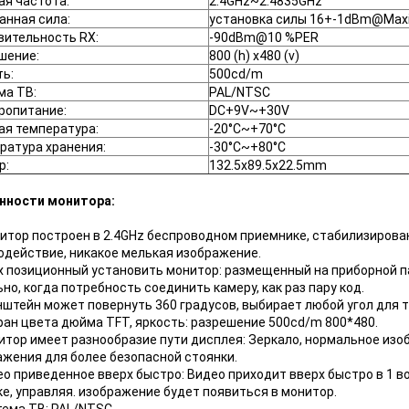
ая частота:
2.4GHz~2.4835GHz
анная сила:
установка силы 16+-1dBm@Ma
вительность RX:
-90dBm@10 %PER
шение:
800 (h) x480 (v)
ть:
500cd/m
ма ТВ:
PAL/NTSC
ропитание:
DC+9V~+30V
ая температура:
-20°C~+70°C
ратура хранения:
-30°C~+80°C
р:
132.5x89.5x22.5mm
нности монитора:
итор построен в 2.4GHz беспроводном приемнике, стабилизирова
одействие, никакое мелькая изображение.
ух позиционный установить монитор: размещенный на приборной п
но, когда потребность соединить камеру, как раз пару код.
нштейн может повернуть 360 градусов, выбирает любой угол для 
кран цвета дюйма TFT, яркость: разрешение 500cd/m 800*480.
итор имеет разнообразие пути дисплея: Зеркало, нормальное изоб
ажения для более безопасной стоянки.
ео приведенное вверх быстро: Видео приходит вверх быстро в 1 в
е, управляя. изображение будет появиться в монитор.