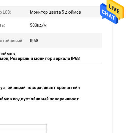
р LCD:
Монитор цвета 5 дюймов
ть:
500кд/м
стойчивый:
IP68
 дюймов
,
ймов
,
Резервный монитор зеркала IP68
оустойчивый поворачивает кронштейн
дюймов водоустойчивый поворачивает