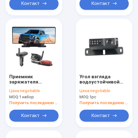
Контакт
Контакт
Приемник
Угол взгляда
заряжателя
водоустойчивой
автомобиля
системы камеры
Цена:
negotiable
Цена:
negotiable
камеры зеркала
вида сзади
MOQ:
1 набор
MOQ:
1pc
заднего вида
автомобиля IP69K
экрана касания 12
широкий
Получить последнюю цену
Получить последнюю цену
дюймов
Контакт
Контакт