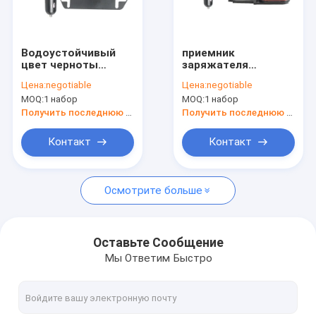
Наша фабрика
контроль качества
Водоустойчивый
приемник
цвет черноты
заряжателя
контактные данные
приемника кулачка
автомобиля
Цена:
negotiable
Цена:
negotiable
AHD черточки вида
камеры вида сзади
MOQ:
1 набор
MOQ:
1 набор
сзади IP69K
автомобиля
Новости
беспроводной
ночного видения
Получить последнюю цену
Получить последнюю цену
1080P IP69K
Отправить запрос
Контакт
Контакт
shopping
Осмотрите больше
Беспроводные резервные камеры
Оставьте Сообщение
Мы Ответим Быстро
Камера RV беспроводная резервная
Камера кулачка черточки зеркала резервная