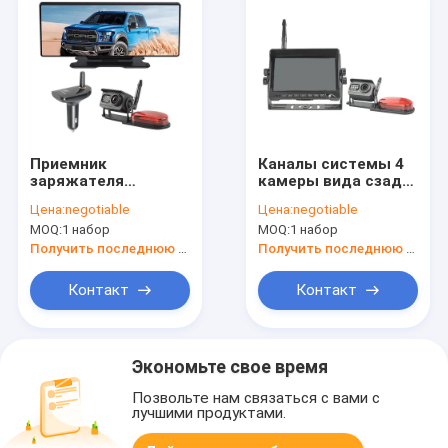
Приемник
Каналы системы 4
заряжателя
камеры вида сзади
автомобиля
тележки HD цифров
Цена:
negotiable
Цена:
negotiable
камеры зеркала
беспроводные
MOQ:
1 набор
MOQ:
1 набор
заднего вида CE
IP69K
ROHS FCC
максимальные
Получить последнюю цену
Получить последнюю цену
резервный
Контакт
Контакт
Экономьте свое время
Позвольте нам связаться с вами с
лучшими продуктами.