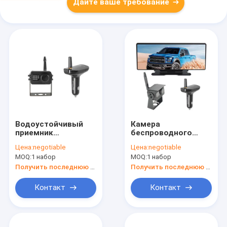
Дайте ваше требование
Водоустойчивый
Камера
приемник
беспроводного
заряжателя
кулачка черточки
Цена:
negotiable
Цена:
negotiable
автомобиля
зеркала заднего
MOQ:
1 набор
MOQ:
1 набор
камеры вида сзади
вида резервная
1080P IP69K HD AHD
экран касания 12
Получить последнюю цену
Получить последнюю цену
дюймов
Контакт
Контакт