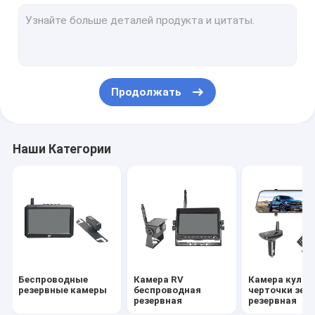
Беспроводная камера Rearview
Резервный монитор телевизионной камеры
Беспроводной кулачок черточки вида сзади
Продолжать
Камера ночного видения резервная
Камера Rearview тележки
Наши Категории
Камера обратного HD
Камера Rearview корабля
Камера обратного DVR
Монитор HD беспроводной
Беспроводные
Камера RV
Камера кулач
Детская автомобильная зеркальная камера
резервные камеры
беспроводная
черточки зер
резервная
резервная