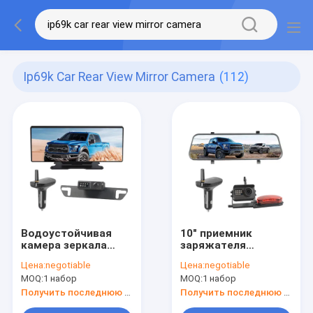
Ip69k Car Rear View Mirror Camera
(112)
Водоустойчивая
10" приемник
камера зеркала
заряжателя
заднего вида hD
автомобиля
Цена:
negotiable
Цена:
negotiable
IP69K 1080P экран
зеркала заднего
MOQ:
1 набор
MOQ:
1 набор
12 дюймов
вида экрана
касания IP69K
Получить последнюю цену
Получить последнюю цену
беспроводной